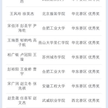
昂
王风玲 徐英杰
北京服装学院
华北赛区 优秀奖
宋佰洋 彭圣宇 尹
合肥工业大学
华东赛区 优秀奖
海乾
王瀚墨 郇鹤鸣 高
燕山大学里仁学院
华北赛区 优秀奖
子航
柏广银 卢冠阳 王
苏州城市学院
华东赛区 优秀奖
璇
彭裕阳 王俊桥 曹
合肥工业大学
华东赛区 优秀奖
宇
宋广润 赵立冬 张
安徽工程大学
华东赛区 优秀奖
兆祺
赵贵晟 任喜军 赵
武威职业学院
西北赛区 优秀奖
文杰