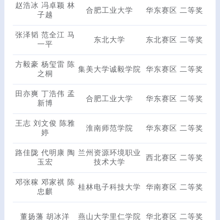
赵浩冰 冯卓颖 林
合肥工业大学
华东赛区 二等奖
子越
张泽韬 范全江 马
东北大学
东北赛区 二等奖
一平
方毅豪 杨玺雷 陈
集美大学诚毅学院
华东赛区 二等奖
之桐
田亦爽 丁浩伟 孟
合肥工业大学
华东赛区 二等奖
新博
王志 刘文俊 陈雅
淮南师范学院
华东赛区 二等奖
婷
路佳陇 代明康 陶
兰州资源环境职业
西北赛区 二等奖
玉宏
技术大学
邓张稼 邓家祺 陈
桂林电子科技大学
华南赛区 二等奖
忠麒
董扬藩 胡冰洋
燕山大学里仁学院
华北赛区 二等奖