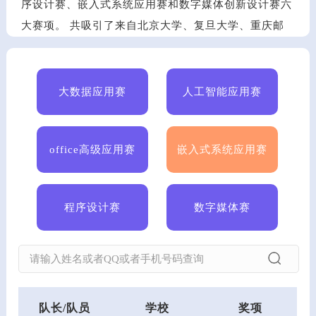
序设计赛、嵌入式系统应用赛和数字媒体创新设计赛六
大赛项。 共吸引了来自北京大学、复旦大学、重庆邮
电大学、四川大学、合肥工业大学、华南师范大学、商
丘学院、西昌学院、大连理工大学、武汉晴川学院、安
徽工程大学、东北大学、 荆楚理工学院、南京大学、
大数据应用赛
人工智能应用赛
仲恺农业工程学院、北京化工大学、兰州大学、郑州轻
工业大学、华南师范大学、西南科技大学、黎明职业大
office高级应用赛
嵌入式系统应用赛
学等全国各地1400多所高校的学生参加比赛。
嵌入式系统应用赛
一等奖7支队伍、 二等奖11支队伍、
三等奖13支队伍、 优秀奖9支队伍。
程序设计赛
数字媒体赛
大数据应用赛
一等奖8支队伍、 二等奖20支队伍、 三
等奖23支队伍、 优秀奖23支队伍。
注：甘肃省赛排行榜另行公布
人工智能应用赛
一等奖11支队伍、 二等奖14支队伍、
三等奖22支队伍、 优秀奖10支队伍。
队长/队员
学校
奖项