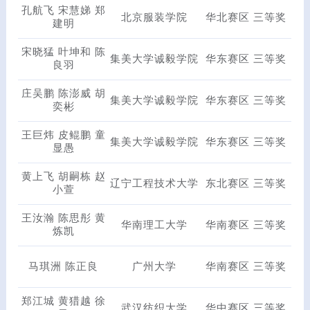
孔航飞 宋慧娣 郑
北京服装学院
华北赛区 三等奖
建明
宋晓猛 叶坤和 陈
集美大学诚毅学院
华东赛区 三等奖
良羽
庄吴鹏 陈澎威 胡
集美大学诚毅学院
华东赛区 三等奖
奕彬
王巨炜 皮鲲鹏 童
集美大学诚毅学院
华东赛区 三等奖
显愚
黄上飞 胡嗣栋 赵
辽宁工程技术大学
东北赛区 三等奖
小萱
王汝瀚 陈思彤 黄
华南理工大学
华南赛区 三等奖
炼凯
马琪洲 陈正良
广州大学
华南赛区 三等奖
郑江城 黄猎越 徐
武汉纺织大学
华中赛区 三等奖